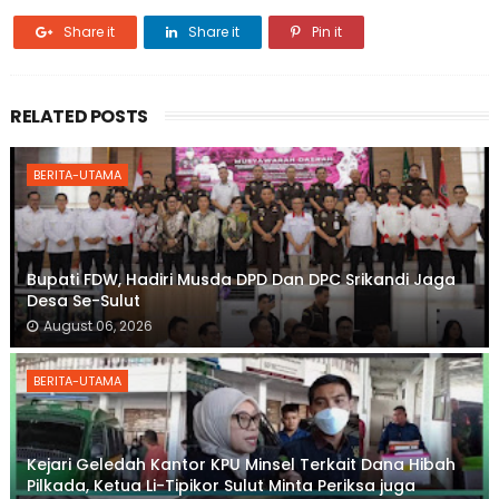
Share it
Share it
Pin it
RELATED POSTS
BERITA-UTAMA
Bupati FDW, Hadiri Musda DPD Dan DPC Srikandi Jaga
Desa Se-Sulut
August 06, 2026
BERITA-UTAMA
Kejari Geledah Kantor KPU Minsel Terkait Dana Hibah
Pilkada, Ketua Li-Tipikor Sulut Minta Periksa juga