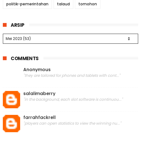
politik-pemerintahan
talaud
tomohon
ARSIP
COMMENTS
Anonymous
"they are tailored for phones and tablets with cont..."
salalimaberry
"in the background, each slot software is continuou..."
farrahfackrell
"players can open statistics to view the winning nu..."