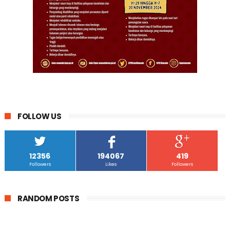
FOLLOW US
12356
194067
419
Followers
Likes
Followers
RANDOM POSTS