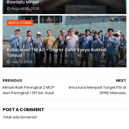
Bawaslu Minsel
August 05, 2026
BERITA-UTAMA
Kolaborasi TNI AD - Unsrat Gelar Karya Bakti di
Talaud
July 17, 2026
PREVIOUS
NEXT
Minsel Raih Peringkat 2 MCP
lima kursi Menjadi Target PSI di
dan Peringkat 1 SPI Se-Sulut
DPRD Manado
POST A COMMENT
Tidak ada komentar