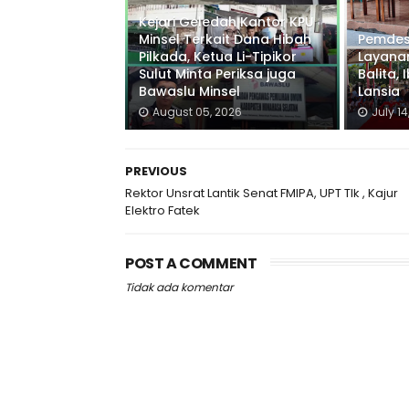
Kejari Geledah Kantor KPU
Minsel Terkait Dana Hibah
Pemdes
Pilkada, Ketua Li-Tipikor
Layana
Sulut Minta Periksa juga
Balita,
Bawaslu Minsel
Lansia
August 05, 2026
July 14
PREVIOUS
Rektor Unsrat Lantik Senat FMIPA, UPT TIk , Kajur
Elektro Fatek
POST A COMMENT
Tidak ada komentar