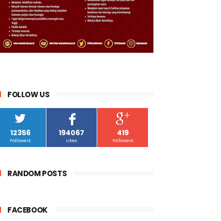
FOLLOW US
12356
194067
419
Followers
Likes
Followers
RANDOM POSTS
FACEBOOK