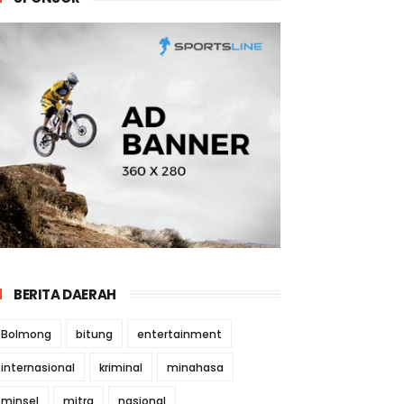
BERITA DAERAH
Bolmong
bitung
entertainment
internasional
kriminal
minahasa
minsel
mitra
nasional