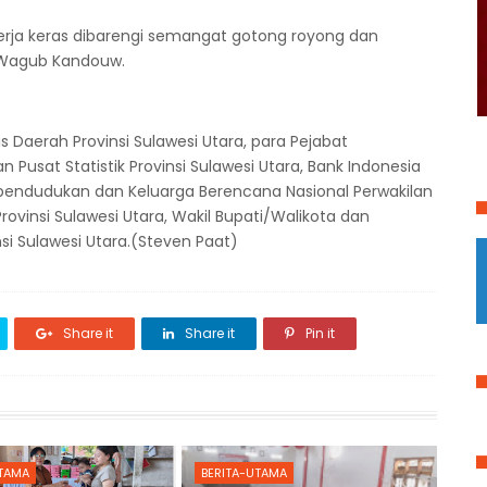
kerja keras dibarengi semangat gotong royong dan
p Wagub Kandouw.
is Daerah Provinsi Sulawesi Utara, para Pejabat
n Pusat Statistik Provinsi Sulawesi Utara, Bank Indonesia
Kependudukan dan Keluarga Berencana Nasional Perwakilan
Provinsi Sulawesi Utara, Wakil Bupati/Walikota dan
si Sulawesi Utara.(Steven Paat)
Share it
Share it
Pin it
UTAMA
BERITA-UTAMA