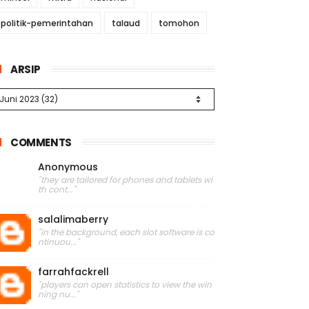
politik-pemerintahan
talaud
tomohon
ARSIP
COMMENTS
Anonymous
"they are tailored for phones and tablets wi
th cont..."
salalimaberry
"in the background, each slot software is co
ntinuou..."
farrahfackrell
"players can open statistics to view the win
ning nu..."