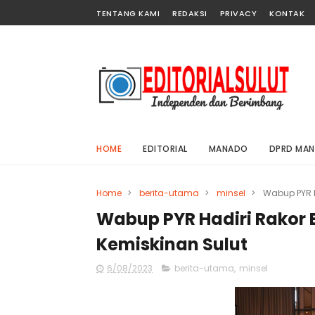
TENTANG KAMI
REDAKSI
PRIVACY
KONTAK
HOME
EDITORIAL
MANADO
DPRD MA
Home
>
berita-utama
>
minsel
>
Wabup PYR H
Wabup PYR Hadiri Rakor
Kemiskinan Sulut
6/08/2023
berita-utama
,
minsel