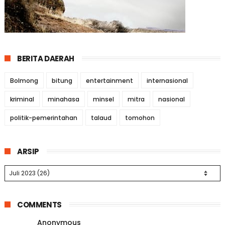
BERITA DAERAH
Bolmong
bitung
entertainment
internasional
kriminal
minahasa
minsel
mitra
nasional
politik-pemerintahan
talaud
tomohon
ARSIP
COMMENTS
Anonymous