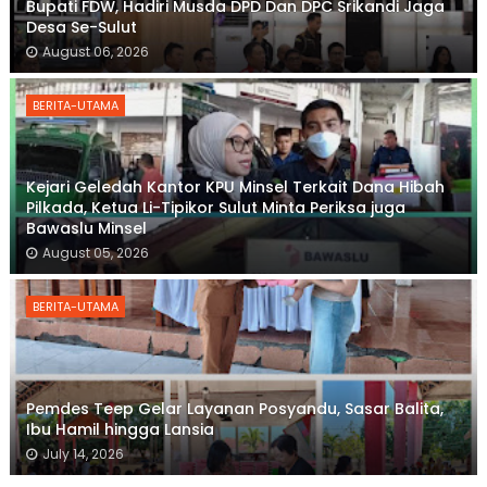
Bupati FDW, Hadiri Musda DPD Dan DPC Srikandi Jaga
Desa Se-Sulut
August 06, 2026
BERITA-UTAMA
Kejari Geledah Kantor KPU Minsel Terkait Dana Hibah
Pilkada, Ketua Li-Tipikor Sulut Minta Periksa juga
Bawaslu Minsel
August 05, 2026
BERITA-UTAMA
Pemdes Teep Gelar Layanan Posyandu, Sasar Balita,
Ibu Hamil hingga Lansia
July 14, 2026