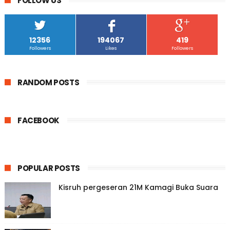
FOLLOW US
12356
194067
419
Followers
Likes
Followers
RANDOM POSTS
FACEBOOK
POPULAR POSTS
Kisruh pergeseran 21M Kamagi Buka Suara