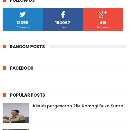
FOLLOW US
12356
194067
419
Followers
Likes
Followers
RANDOM POSTS
FACEBOOK
POPULAR POSTS
Kisruh pergeseran 21M Kamagi Buka Suara