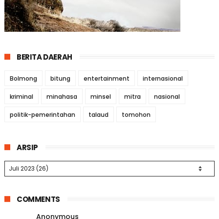
BERITA DAERAH
Bolmong
bitung
entertainment
internasional
kriminal
minahasa
minsel
mitra
nasional
politik-pemerintahan
talaud
tomohon
ARSIP
COMMENTS
Anonymous