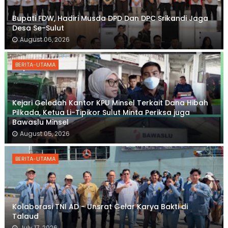
Bupati FDW, Hadiri Musda DPD Dan DPC Srikandi Jaga
Desa Se-Sulut
August 06, 2026
BERITA-UTAMA
Kejari Geledah Kantor KPU Minsel Terkait Dana Hibah
Pilkada, Ketua Li-Tipikor Sulut Minta Periksa juga
Bawaslu Minsel
August 05, 2026
BERITA-UTAMA
Kolaborasi TNI AD - Unsrat Gelar Karya Bakti di
Talaud
July 17, 2026