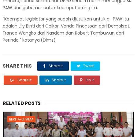
mereka, sebab sekretariat DPRD sendiri masih menunggu SK
PAW dari gubernur untuk keempat orang itu.
"Keempat legislator yang sudah diusulkan untuk di-PAW itu
adalah Lily Binti dari Golkar, Vanda Pinontoan dari Demokrat,
Franco Wangko dari Nasdem dan Robert Tambuwun dari
Perindo," katanya.(Dims)
SHARE THIS
Share it
Tweet
Share it
Share it
Pin it
RELATED POSTS
BERITA-UTAMA