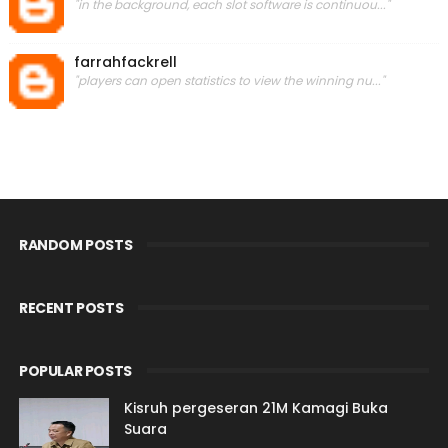
"in the background, each slot software is continuou..."
farrahfackrell
"players can open statistics to view the winning nu..."
RANDOM POSTS
RECENT POSTS
POPULAR POSTS
Kisruh pergeseran 21M Kamagi Buka
Suara