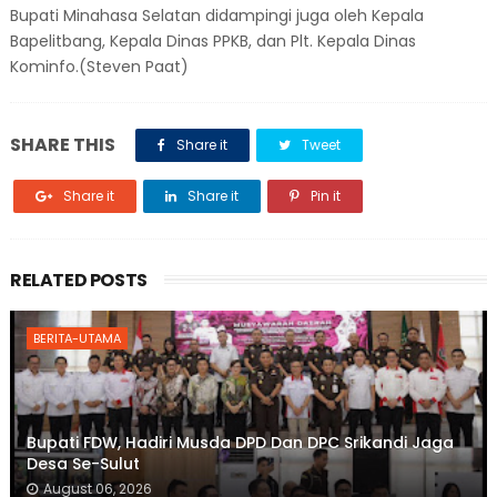
Bupati Minahasa Selatan didampingi juga oleh Kepala
Bapelitbang, Kepala Dinas PPKB, dan Plt. Kepala Dinas
Kominfo.(Steven Paat)
SHARE THIS
Share it
Tweet
Share it
Share it
Pin it
RELATED POSTS
BERITA-UTAMA
Bupati FDW, Hadiri Musda DPD Dan DPC Srikandi Jaga
Desa Se-Sulut
August 06, 2026