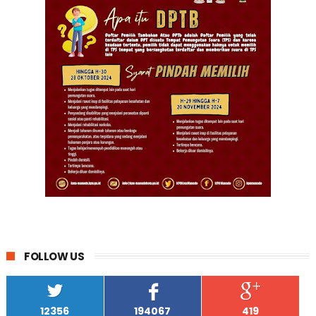
FOLLOW US
12356
194067
419