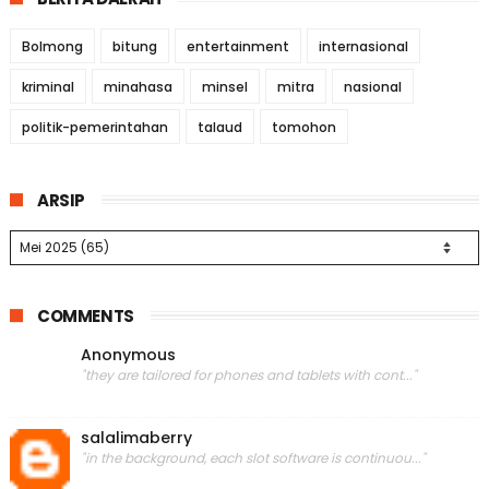
Bolmong
bitung
entertainment
internasional
kriminal
minahasa
minsel
mitra
nasional
politik-pemerintahan
talaud
tomohon
ARSIP
COMMENTS
Anonymous
"they are tailored for phones and tablets with cont..."
salalimaberry
"in the background, each slot software is continuou..."