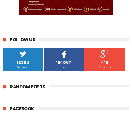
FOLLOW US
12356
194067
419
Followers
Likes
Followers
RANDOM POSTS
FACEBOOK