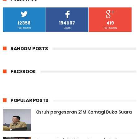
12356
194067
419
Followers
Likes
Followers
RANDOM POSTS
FACEBOOK
POPULAR POSTS
Kisruh pergeseran 21M Kamagi Buka Suara