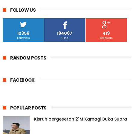
FOLLOW US
12356
194067
419
Followers
Likes
Followers
RANDOM POSTS
FACEBOOK
POPULAR POSTS
Kisruh pergeseran 21M Kamagi Buka Suara