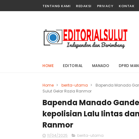
TENTANG KAMI
REDAKSI
PRIVACY
KONTAK
HOME
EDITORIAL
MANADO
DPRD MA
Home
>
berita-utama
>
Bapenda Manado Gande
Sulut Gelar Razia Ranmor
Bapenda Manado Ganden
kepolisian Lalu lintas d
Ranmor
11/04/2025
berita-utama