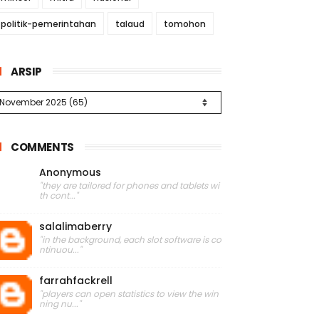
politik-pemerintahan
talaud
tomohon
ARSIP
COMMENTS
Anonymous
"they are tailored for phones and tablets wi
th cont..."
salalimaberry
"in the background, each slot software is co
ntinuou..."
farrahfackrell
"players can open statistics to view the win
ning nu..."