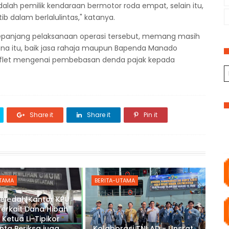
lah pemilik kendaraan bermotor roda empat, selain itu,
 dalam berlalulintas," katanya.
njang pelaksanaan operasi tersebut, memang masih
ena itu, baik jasa rahaja maupun Bapenda Manado
flet mengenai pembebasan denda pajak kepada
Share it
Share it
Pin it
UTAMA
BERITA-UTAMA
Geledah Kantor KPU
Terkait Dana Hibah
 Ketua Li-Tipikor
inta Periksa juga
Kolaborasi TNI AD - Unsrat