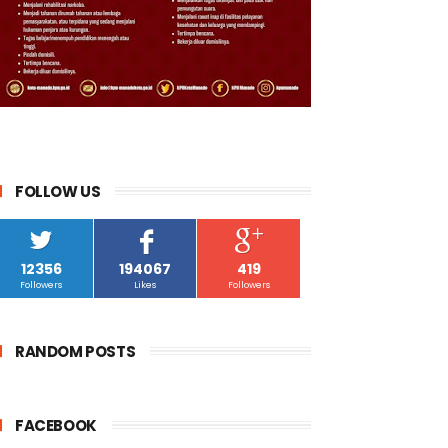
FOLLOW US
12356
194067
419
Followers
Likes
Followers
RANDOM POSTS
FACEBOOK