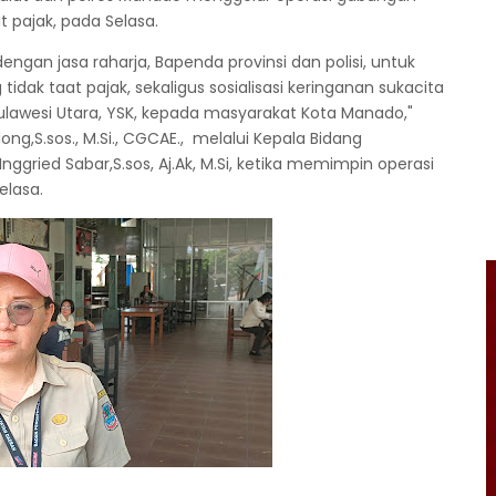
 pajak, pada Selasa.
engan jasa raharja, Bapenda provinsi dan polisi, untuk
dak taat pajak, sekaligus sosialisasi keringanan sukacita
lawesi Utara, YSK, kepada masyarakat Kota Manado,"
g,S.sos., M.Si., CGCAE., melalui Kepala Bidang
gried Sabar,S.sos, Aj.Ak, M.Si, ketika memimpin operasi
elasa.