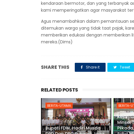
kendaraan bermotor, dan yang terbanyak ada
kami memperingatkan agar masyarakat tertib
Agus menambahkan dalam pemantauan sepa
ditemukan warga yang tidak taat pajak, kar
memberikan edukasi dengan memberikan li
mereka.(Dims)
SHARE THIS
Share it
Tweet
RELATED POSTS
BERITA-UTAMA
BERITA-
Kejari 
Minsel 
Bupati FDW, Hadiri Musda
Pilkada,
DPD Dan DPC Srikandi Jaga
Sulut M