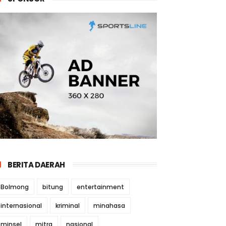
BERITA DAERAH
Bolmong
bitung
entertainment
internasional
kriminal
minahasa
minsel
mitra
nasional