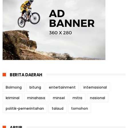
BERITA DAERAH
Bolmong
bitung
entertainment
internasional
kriminal
minahasa
minsel
mitra
nasional
politik-pemerintahan
talaud
tomohon
ARSIP