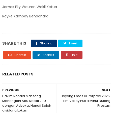
James Eky Wauran Wakil Ketua
Royke Kambey Bendahara
SHARE THIS
Share it
Tweet
Share it
Share it
Pin it
RELATED POSTS
PREVIOUS
NEXT
Hakim Ronald Massang,
Boyong Emas Di Porprov 2025,
Menengahi Adu Debat JPU
Tim Volley Putra Minut Dulang
dengan Advokat Hanafi Saleh
Prestasi
disidang Lokasi