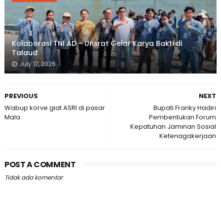
Kolaborasi TNI AD - Unsrat Gelar Karya Bakti di
Talaud
July 17, 2026
PREVIOUS
NEXT
Wabup korve giat ASRI di pasar
Bupati Franky Hadiri
Mala
Pembentukan Forum
Kepatuhan Jaminan Sosial
Ketenagakerjaan
POST A COMMENT
Tidak ada komentar