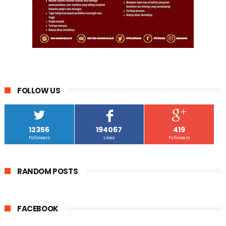
FOLLOW US
12356
194067
419
Followers
Likes
Followers
RANDOM POSTS
FACEBOOK