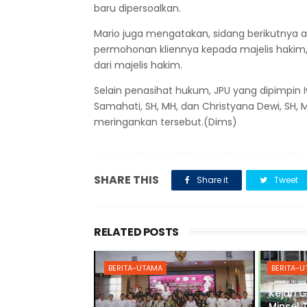
baru dipersoalkan.
Mario juga mengatakan, sidang berikutnya 
permohonan kliennya kepada majelis hakim
dari majelis hakim.
Selain penasihat hukum, JPU yang dipimpin I
Samahati, SH, MH, dan Christyana Dewi, SH,
meringankan tersebut.(Dims)
SHARE THIS
Share it
Tweet
RELATED POSTS
BERITA-UTAMA
BERITA-
Kejari 
Minsel 