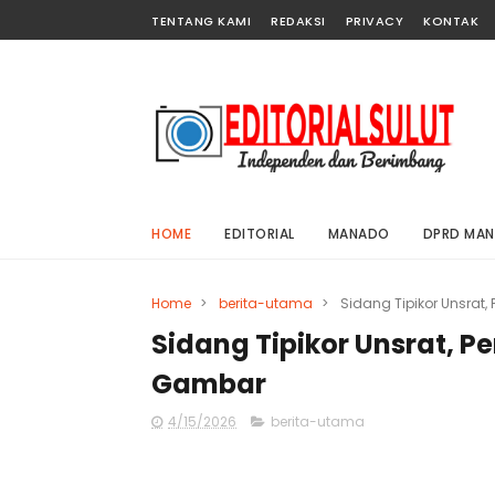
TENTANG KAMI
REDAKSI
PRIVACY
KONTAK
HOME
EDITORIAL
MANADO
DPRD MA
Home
>
berita-utama
>
Sidang Tipikor Unsra
Sidang Tipikor Unsrat, 
Gambar
4/15/2026
berita-utama