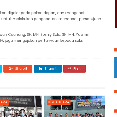
akan digelar pada pekan depan, dan mengenai
, untuk melakukan pengobatan, mendapat persetujuan
wan Caunang, SH, MH, Stenly Sulu, SH, MH, Yasmin
 MH, juga mengajukan pertanyaan kepada saksi
Share it
Share it
Pin it
UTAMA
BERITA-UTAMA
Geledah Kantor KPU
Terkait Dana Hibah