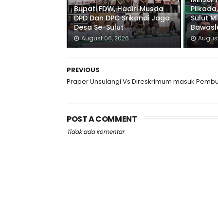
Bupati FDW, Hadiri Musda
Pilkada,
DPD Dan DPC Srikandi Jaga
Sulut M
Desa Se-Sulut
Bawaslu
August 06, 2026
August
PREVIOUS
Praper Unsulangi Vs Direskrimum masuk Pembu
POST A COMMENT
Tidak ada komentar