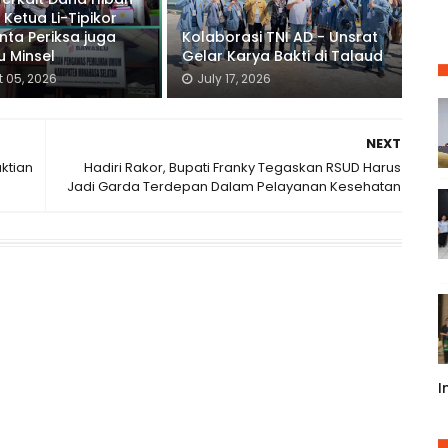
 Ketua Li-Tipikor
inta Periksa juga
Kolaborasi TNI AD - Unsrat
 Minsel
Gelar Karya Bakti di Talaud
 05, 2026
July 17, 2026
NEXT
ktian
Hadiri Rakor, Bupati Franky Tegaskan RSUD Harus
Jadi Garda Terdepan Dalam Pelayanan Kesehatan
I