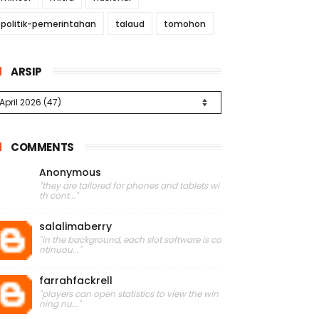
politik-pemerintahan
talaud
tomohon
ARSIP
COMMENTS
Anonymous
"they are tailored for phones and tablets wi
th cont..."
salalimaberry
"in the background, each slot software is co
ntinuou..."
farrahfackrell
"players can open statistics to view the win
ning nu..."