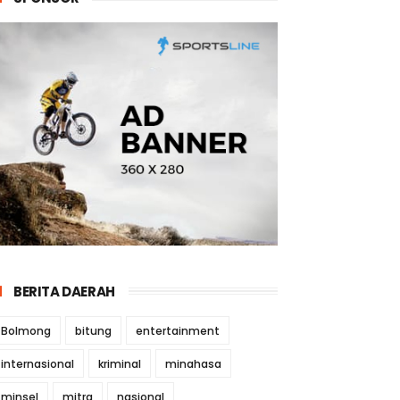
BERITA DAERAH
Bolmong
bitung
entertainment
internasional
kriminal
minahasa
minsel
mitra
nasional