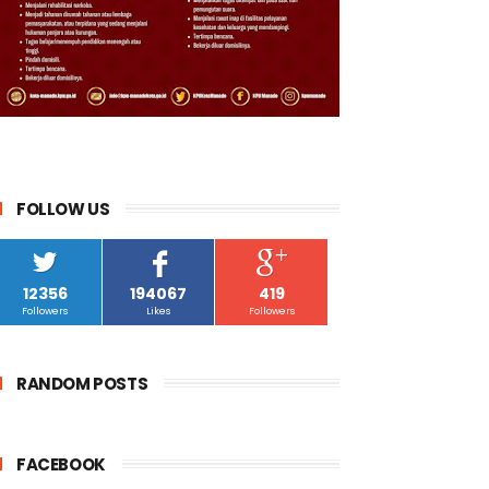
FOLLOW US
12356
194067
419
Followers
Likes
Followers
RANDOM POSTS
FACEBOOK