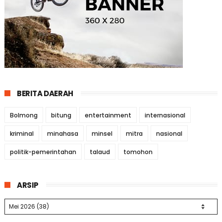
BERITA DAERAH
Bolmong
bitung
entertainment
internasional
kriminal
minahasa
minsel
mitra
nasional
politik-pemerintahan
talaud
tomohon
ARSIP