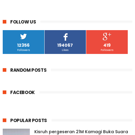
FOLLOW US
12356
194067
419
Followers
Likes
Followers
RANDOM POSTS
FACEBOOK
POPULAR POSTS
Kisruh pergeseran 21M Kamagi Buka Suara