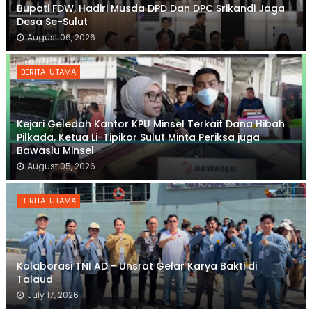
Bupati FDW, Hadiri Musda DPD Dan DPC Srikandi Jaga
Desa Se-Sulut
August 06, 2026
BERITA-UTAMA
Kejari Geledah Kantor KPU Minsel Terkait Dana Hibah
Pilkada, Ketua Li-Tipikor Sulut Minta Periksa juga
Bawaslu Minsel
August 05, 2026
BERITA-UTAMA
Kolaborasi TNI AD - Unsrat Gelar Karya Bakti di
Talaud
July 17, 2026