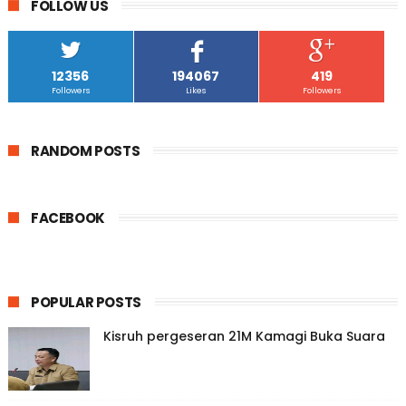
FOLLOW US
12356
194067
419
Followers
Likes
Followers
RANDOM POSTS
FACEBOOK
POPULAR POSTS
Kisruh pergeseran 21M Kamagi Buka Suara