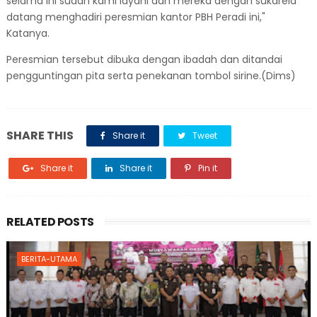
selama ini sudah kami layani dan mereka dengan sukarela
datang menghadiri peresmian kantor PBH Peradi ini,"
Katanya.
Peresmian tersebut dibuka dengan ibadah dan ditandai
pengguntingan pita serta penekanan tombol sirine.(Dims)
SHARE THIS
Share it
Tweet
Share it
Share it
Pin it
RELATED POSTS
BERITA-UTAMA