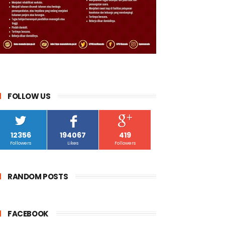
FOLLOW US
12356
194067
419
Followers
Likes
Followers
RANDOM POSTS
FACEBOOK