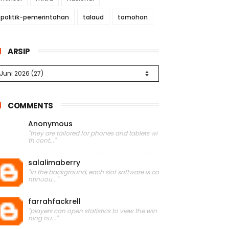
politik-pemerintahan
talaud
tomohon
ARSIP
COMMENTS
Anonymous
"they are tailored for phones and tablets wi
th cont..."
salalimaberry
"in the background, each slot software is co
ntinuou..."
farrahfackrell
"players can open statistics to view the win
ning nu..."