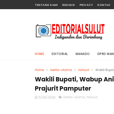
TENTANG KAMI
REDAKSI
PRIVACY
KONTAK
HOME
EDITORIAL
MANADO
DPRD MA
Home
>
berita-utama
>
talaud
>
Wakili Bupa
Wakili Bupati, Wabup A
Prajurit Pamputer
6/08/2026
berita-utama
,
talaud