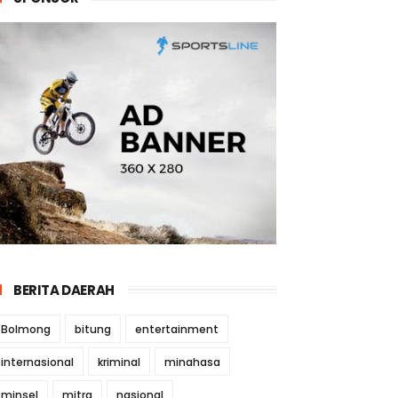
BERITA DAERAH
Bolmong
bitung
entertainment
internasional
kriminal
minahasa
minsel
mitra
nasional