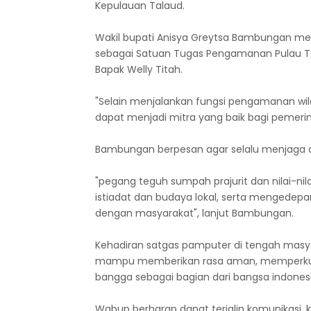
Kepulauan Talaud.
Wakil bupati Anisya Greytsa Bambungan me
sebagai Satuan Tugas Pengamanan Pulau Te
Bapak Welly Titah.
"Selain menjalankan fungsi pengamanan wil
dapat menjadi mitra yang baik bagi pemer
Bambungan berpesan agar selalu menjaga di
"pegang teguh sumpah prajurit dan nilai-ni
istiadat dan budaya lokal, serta mengedep
dengan masyarakat", lanjut Bambungan.
Kehadiran satgas pamputer di tengah masy
mampu memberikan rasa aman, memperkua
bangga sebagai bagian dari bangsa indonesi
Wabup berharap dapat terjalin komunikasi,