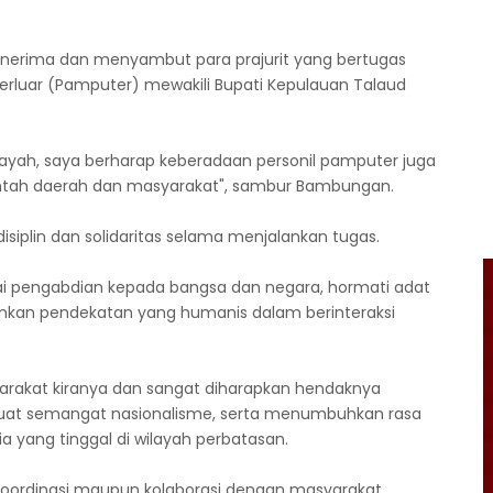
nerima dan menyambut para prajurit yang bertugas
rluar (Pamputer) mewakili Bupati Kepulauan Talaud
ayah, saya berharap keberadaan personil pamputer juga
intah daerah dan masyarakat", sambur Bambungan.
siplin dan solidaritas selama menjalankan tugas.
lai pengabdian kepada bangsa dan negara, hormati adat
ankan pendekatan yang humanis dalam berinteraksi
arakat kiranya dan sangat diharapkan hendaknya
t semangat nasionalisme, serta menumbuhkan rasa
a yang tinggal di wilayah perbatasan.
 koordinasi maupun kolaborasi dengan masyarakat