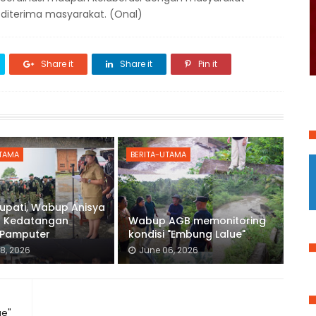
 diterima masyarakat. (Onal)
Share it
Share it
Pin it
UTAMA
BERITA-UTAMA
Bupati, Wabup Anisya
 Kedatangan
Wabup AGB memonitoring
t Pamputer
kondisi "Embung Lalue"
8, 2026
June 06, 2026
ue"