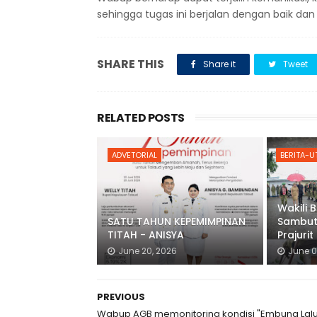
sehingga tugas ini berjalan dengan baik dan
SHARE THIS
Share it
Tweet
RELATED POSTS
ADVETORIAL
BERITA-
Wakili 
SATU TAHUN KEPEMIMPINAN
Sambut
TITAH - ANISYA
Prajuri
June 20, 2026
June 0
PREVIOUS
Wabup AGB memonitoring kondisi "Embung Lal