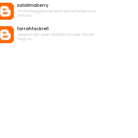
salalimaberry
"in the background, each slot software is co
ntinuou..."
farrahfackrell
"players can open statistics to view the win
ning nu..."