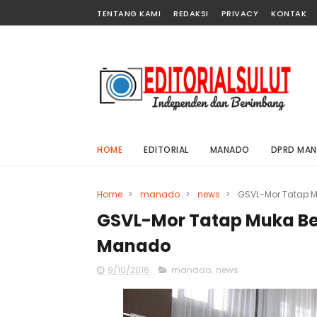
TENTANG KAMI
REDAKSI
PRIVACY
KONTAK
HOME
EDITORIAL
MANADO
DPRD MA
Home
>
manado
>
news
>
GSVL-Mor Tatap 
GSVL-Mor Tatap Muka B
Manado
9/10/2016
manado
,
news