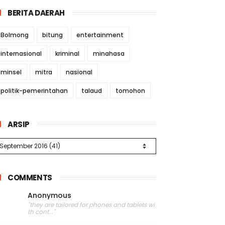
BERITA DAERAH
Bolmong
bitung
entertainment
internasional
kriminal
minahasa
minsel
mitra
nasional
politik-pemerintahan
talaud
tomohon
ARSIP
COMMENTS
Anonymous
"they are tailored for phones and tablets wi
th cont..."