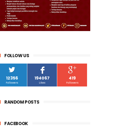
FOLLOW US
12356
194067
419
Followers
Likes
Followers
RANDOM POSTS
FACEBOOK