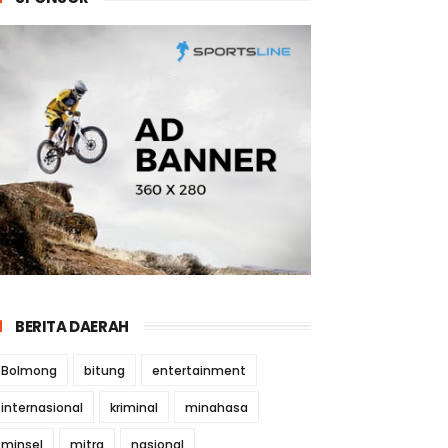
BERITA DAERAH
Bolmong
bitung
entertainment
internasional
kriminal
minahasa
minsel
mitra
nasional