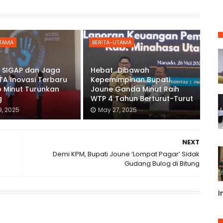
UTAMA
BERITA-UTAMA
i SIGAP dan Jaga
Hebat...Dibawah
A Inovasi Terbaru
Kepemimpinan Bupati
 Minut Turunkan
Joune Ganda Minut Raih
g
WTP 4 Tahun Berturut-Turut
9, 2025
May 27, 2025
NEXT
Demi KPM, Bupati Joune ‘Lompat Pagar’ Sidak
Gudang Bulog di Bitung
I