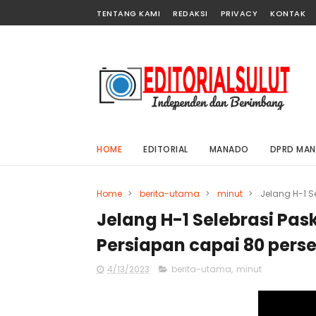
TENTANG KAMI
REDAKSI
PRIVACY
KONTAK
HOME
EDITORIAL
MANADO
DPRD MA
Home
>
berita-utama
>
minut
>
Jelang H-1 S
Jelang H-1 Selebrasi Pas
Persiapan capai 80 pers
4/13/2023
berita-utama
,
minut