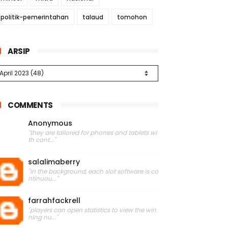
politik-pemerintahan
talaud
tomohon
ARSIP
COMMENTS
Anonymous
"they are tailored for phones and tablets wi
th cont..."
salalimaberry
"in the background, each slot software is co
ntinuou..."
farrahfackrell
"players can open statistics to view the win
ning nu..."