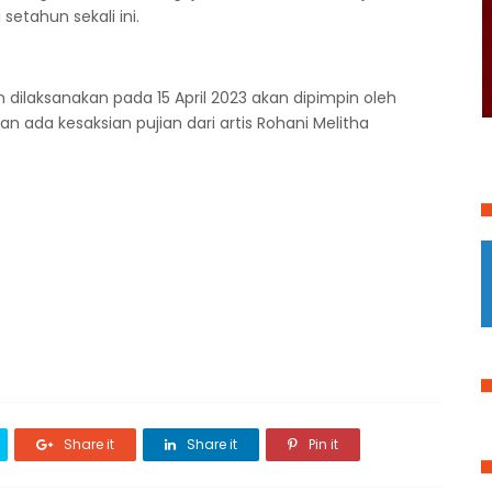
etahun sekali ini.
n dilaksanakan pada 15 April 2023 akan dipimpin oleh
n ada kesaksian pujian dari artis Rohani Melitha
Share it
Share it
Pin it