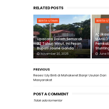
RELATED POSTS
BERITA-UTAMA
BERITA-
Aplikas
Upacara Dalam Semarak
MAHKOT
22 Tahun Minut, Ini Pesan
Pemkab
Bupati Joune Ganda
Stuntin
November 20, 2025
June 1
PREVIOUS
Reses l Lily Binti di Mahakeret Banjir Usulan Dari
Masyarakat
POST A COMMENT
Tidak ada komentar