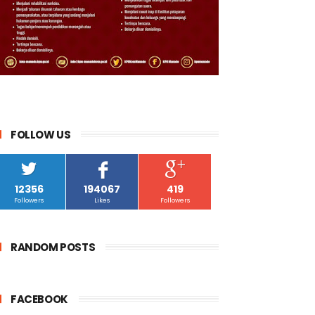
FOLLOW US
12356
194067
419
Followers
Likes
Followers
RANDOM POSTS
FACEBOOK