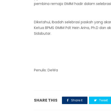
pembina remaja GMIM hadir dalam selebrasi s
Diketahui, Ibadah selebrasi paskah yang aka
Ketua BPMS GMIM Pdt Hein Arina, Ph.D dan aka
Sidabutar.
Penulis: DeWa
SHARE THIS
Share it
Tweet